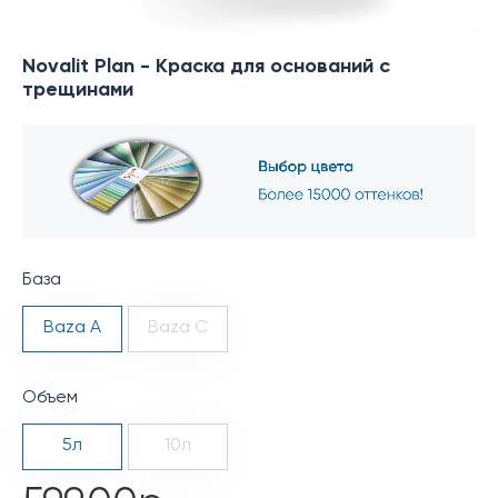
Novalit Plan - Краска для оснований с
трещинами
База
Baza A
Baza C
Объем
5л
10л